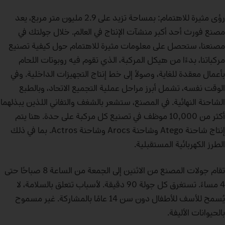
رؤى مثيرة للاهتمام: بمساحة تزيد على 2.9 مليون متر مربع، يعد
مصنع فورث أحد أكبر منشآت الإنتاج في العالم. خلال جولتك في
مصنعنا، ستحصل على معلومات مثيرة للاهتمام حول كيفية تصنيع
مركباتنا، بدءًا من هيكل المركبة، الذي تقوم فيه روبوتات اللحام
بأعمال معقدة للغاية، وصولًا إلى خط إنتاج التجهيزات الداخلية. وفي
الوقت نفسه، تشمل أبرز مراحل عملية التجميع الاتحاد، وبالطبع
الشاحنة النهائية. في المصنع، ستشعر بالشغف والتفاني اللذين يبذلهما
أكثر من 10,000 موظف في تصنيع كل مركبة على حدة. هنا يتم
إنتاج شاحنة Atego وشاحنة Arocs وشاحنة Actros. بما في ذلك
الطرز الكهربائية المستقبلية.
تقام جولات المصنع من الاثنين إلى الجمعة من الساعة 8 صباحًا حتى
4 مساءً. تستغرق كل جولة 90 دقيقة. لأسباب تتعلق بالسلامة، لا
يُسمح للأسف للأطفال دون سن 14 عامًا بالمشاركة. غير مسموح
بالحيوانات الأليفة.