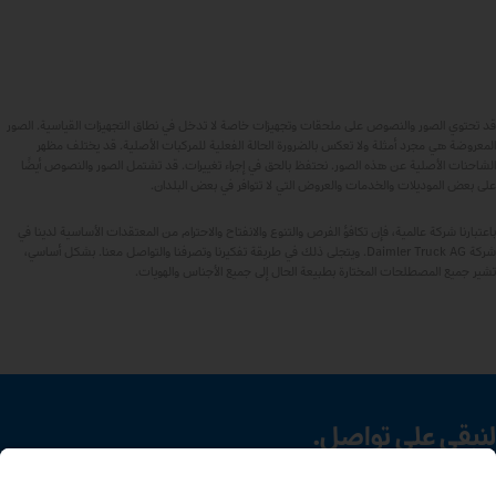
قد تحتوي الصور والنصوص على ملحقات وتجهيزات خاصة لا تدخل في نطاق التجهيزات القياسية. الصور
المعروضة هي مجرد أمثلة ولا تعكس بالضرورة الحالة الفعلية للمركبات الأصلية. قد يختلف مظهر
الشاحنات الأصلية عن هذه الصور. نحتفظ بالحق في إجراء تغييرات. قد تشتمل الصور والنصوص أيضًا
على بعض الموديلات والخدمات والعروض التي لا تتوافر في بعض البلدان.
باعتبارنا شركة عالمية، فإن تكافؤ الفرص والتنوع والانفتاح والاحترام من المعتقدات الأساسية لدينا في
شركة Daimler Truck AG. ويتجلى ذلك في طريقة تفكيرنا وتصرفنا والتواصل معنا. بشكل أساسي،
تشير جميع المصطلحات المختارة بطبيعة الحال إلى جميع الأجناس والهويات.
لنبقى على تواصل.
اكتشف Mercedes‑Benz Trucks على قنواتنا الرقمية.