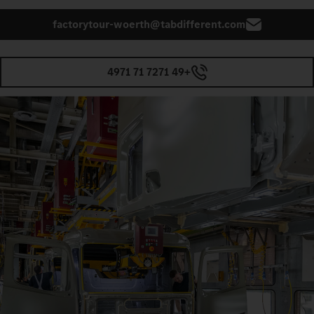
factorytour-woerth@tabdifferent.com
+49 7271 71 4971