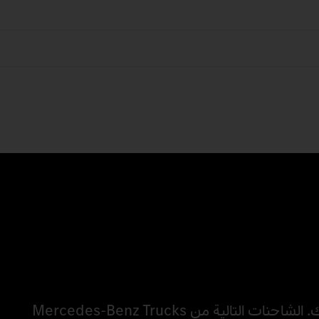
مع خيارات التجهيز المختلفة، ستكون مستعدًا لأداء لمهامك. الشاحنات التالية من Mercedes‑Benz Trucks