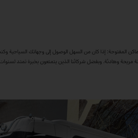
الأماكن المفتوحة: إذا كان من السهل الوصول إلى وجهاتك السياحية و
ة، فإن Mercedes‑Benz Trucks توفر لك رحلة مريحة وهادئة. وبفضل شركائنا الذين يتمتعون بخبرة تمتد ل