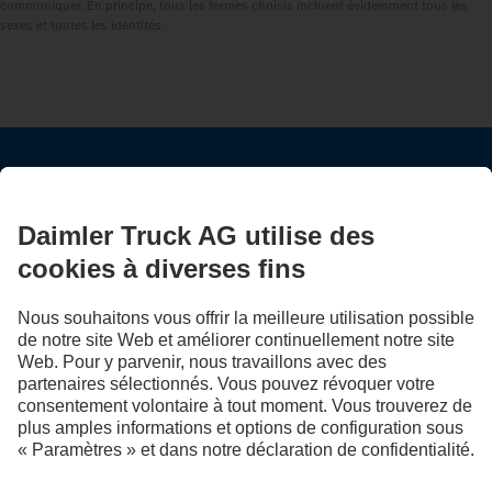
communiquer. En principe, tous les termes choisis incluent évidemment tous les
sexes et toutes les identités.
RESTEZ EN CONTACT.
Découvrez Mercedes‑Benz Trucks sur nos canaux
numériques.
LANGUAGE
EN
FR