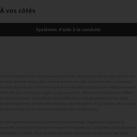
À vos côtés
Systèmes d'aide à la conduite
Les illustrations et les textes peuvent présenter des accessoires ou des options non
compris dans la composition de la fourniture de série. Les illustrations présentées
ne sont fournies qu'à titre d'exemple et ne sauraient correspondre obligatoirement à
l'état réel des véhicules d'origine. L'apparence des véhicules d'origine peut différer
de ces illustrations. Sous réserve de modifications. Les illustrations et les textes
peuvent également contenir des modèles, des prestations d'assistance, des services
et des produits qui ne sont pas proposés dans certains pays.
En tant qu'entreprise active à l'échelle internationale, l'égalité des chances, la
diversité, l'ouverture d'esprit et le respect font partie des convictions fondamentales
de Daimler Truck AG. Nous le montrons dans notre façon de penser, d'agir et de