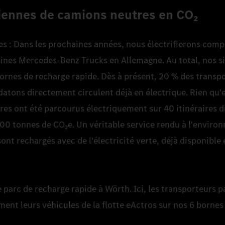
iennes de camions neutres en CO₂
 Dans les prochaines années, nous électrifierons comp
usines Mercedes-Benz Trucks en Allemagne. Au total, nos s
ornes de recharge rapide. Dès à présent, 20 % des transpo
tons directement circulent déjà en électrique. Rien qu'
res ont été parcourus électriquement sur 40 itinéraires d
0 tonnes de CO₂e. Un véritable service rendu à l'enviro
ont rechargés avec de l'électricité verte, déjà disponible
e parc de recharge rapide à Wörth. Ici, les transporteurs p
ent leurs véhicules de la flotte eActros sur nos 6 bornes