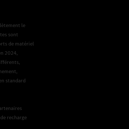
lètement le
ites sont
rts de matériel
en 2024,
ifférents,
nnement,
 en standard
artenaires
 de recharge