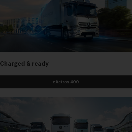
Charged & ready
eActros 400