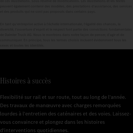
de ces illustrations. Sous réserve de modifications. Les illustrations et les textes
peuvent également contenir des modèles, des prestations d'assistance, des services
et des produits qui ne sont pas proposés dans certains pays.
En tant qu'entreprise active à l'échelle internationale, l'égalité des chances, la
diversité, l'ouverture d'esprit et le respect font partie des convictions fondamentales
de Daimler Truck AG. Nous le montrons dans notre façon de penser, d'agir et de
communiquer. En principe, tous les termes choisis incluent évidemment tous les
sexes et toutes les identités.
Histoires à succès
Flexibilité sur rail et sur route, tout au long de l'année.
Des travaux de manœuvre avec charges remorquées
lourdes à l'entretien des caténaires et des voies. Laissez-
vous convaincre et plongez dans les histoires
d'interventions quotidiennes.