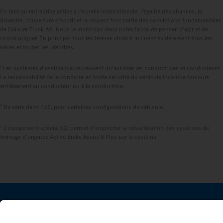
En tant qu'entreprise active à l'échelle internationale, l'égalité des chances, la
diversité, l'ouverture d'esprit et le respect font partie des convictions fondamentales
de Daimler Truck AG. Nous le montrons dans notre façon de penser, d'agir et de
communiquer. En principe, tous les termes choisis incluent évidemment tous les
sexes et toutes les identités.
1
Les systèmes d'assistance ne peuvent qu'assister les conductrices et conducteurs.
La responsabilité de la conduite en toute sécurité du véhicule incombe toujours
entièrement au conducteur ou à la conductrice.
2
De série dans l'UE, pour certaines configurations de véhicule.
3
L'équipement spécial S2J permet d'empêcher la désactivation des systèmes de
freinage d'urgence Active Brake Assist 6 Plus par le système.
RESTEZ EN CONTACT.