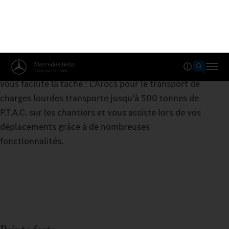
Arocs jusqu'à 500 tonnes
Lorsque les choses deviennent difficiles, ce camion
vous facilite la tâche : L'Arocs pour le transport de
charges lourdes transporte jusqu'à 500 tonnes de
P.T.A.C. sur les chantiers et vous assiste lors de vos
déplacements grâce à de nombreuses
fonctionnalités.