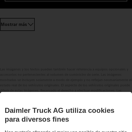
Mostrar más
Las imágenes y los textos pueden también hacer referencia a equipos opcionales y
accesorios no pertenecientes al volumen de suministro de serie. Las imágenes
mostradas se incluyen solamente a modo de ejemplo y no reflejan necesariamente el
estado real de los vehículos originales. El aspecto de los vehículos originales puede
diferir de estas imágenes. Reservado el derecho a efectuar modificaciones. Las
imágenes y los textos también pueden contener modelos, servicios de asistencia,
servicios y productos que no se ofrecen en determinados países.
Como empresa activa a nivel internacional, la igualdad de oportunidades, la
diversidad, la transparencia y el respeto forman parte de las convicciones
fundamentales de Daimler Truck AG. Lo demostramos en nuestra forma de pensar,
actuar y comunicarnos. Por supuesto, todos los términos seleccionados incluyen