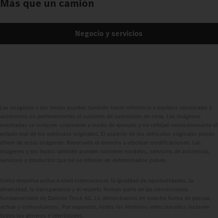
Más que un camión
Negocio y servicios
Las imágenes y los textos pueden también hacer referencia a equipos opcionales y
accesorios no pertenecientes al volumen de suministro de serie. Las imágenes
mostradas se incluyen solamente a modo de ejemplo y no reflejan necesariamente el
estado real de los vehículos originales. El aspecto de los vehículos originales puede
diferir de estas imágenes. Reservado el derecho a efectuar modificaciones. Las
imágenes y los textos también pueden contener modelos, servicios de asistencia,
servicios y productos que no se ofrecen en determinados países.
Como empresa activa a nivel internacional, la igualdad de oportunidades, la
diversidad, la transparencia y el respeto forman parte de las convicciones
fundamentales de Daimler Truck AG. Lo demostramos en nuestra forma de pensar,
actuar y comunicarnos. Por supuesto, todos los términos seleccionados incluyen
todos los géneros e identidades.