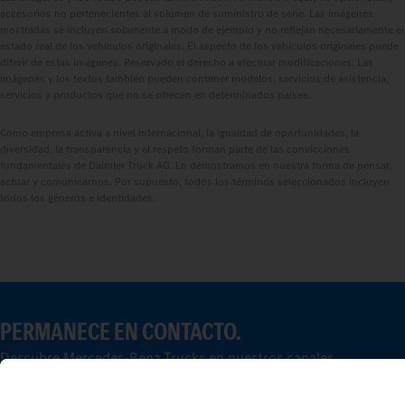
accesorios no pertenecientes al volumen de suministro de serie. Las imágenes
mostradas se incluyen solamente a modo de ejemplo y no reflejan necesariamente el
estado real de los vehículos originales. El aspecto de los vehículos originales puede
diferir de estas imágenes. Reservado el derecho a efectuar modificaciones. Las
imágenes y los textos también pueden contener modelos, servicios de asistencia,
servicios y productos que no se ofrecen en determinados países.
Como empresa activa a nivel internacional, la igualdad de oportunidades, la
diversidad, la transparencia y el respeto forman parte de las convicciones
fundamentales de Daimler Truck AG. Lo demostramos en nuestra forma de pensar,
actuar y comunicarnos. Por supuesto, todos los términos seleccionados incluyen
todos los géneros e identidades.
PERMANECE EN CONTACTO.
Descubre Mercedes‑Benz Trucks en nuestros canales
digitales.