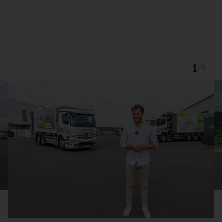
1
/
6