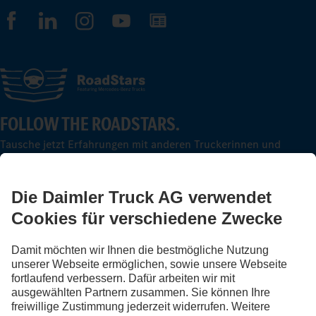
FOLLOW THE ROADSTARS.
Tausche jetzt Erfahrungen mit anderen Truckerinnen und
Truckern aus.
Steig ein
Impressum