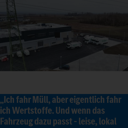
„Ich fahr Müll, aber eigentlich fahr
ich Wertstoffe. Und wenn das
Fahrzeug dazu passt – leise, lokal