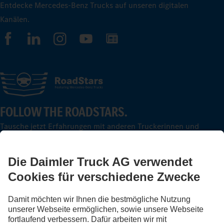
Entdecke Mercedes-Benz Trucks auf unseren digitalen
Kanälen.
FOLLOW THE ROADSTARS.
Tausche jetzt Erfahrungen mit anderen Truckerinnen und
Truckern aus.
Steig ein