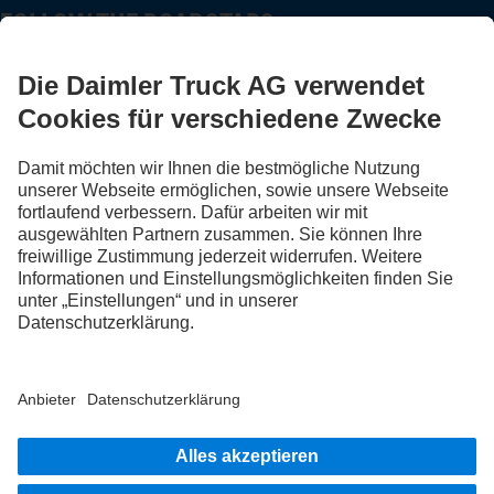
FOLLOW THE ROADSTARS.
Tausche jetzt Erfahrungen mit anderen Truckerinnen und
Truckern aus.
Steig ein
Impressum
Datenschutz
Rechliche Hinweise
Datenschutz Pannendienst
AGB