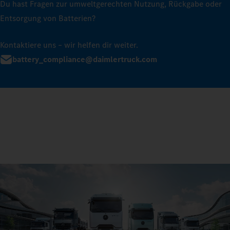
Du hast Fragen zur umweltgerechten Nutzung, Rückgabe oder
Entsorgung von Batterien?
Kontaktiere uns – wir helfen dir weiter.
battery_compliance@daimlertruck.com