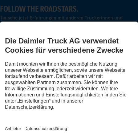
FOLLOW THE ROADSTARS.
Tausche jetzt Erfahrungen mit anderen Truckerinnen und
Truckern aus.
Steig ein
Impressum
Datenschutz
Rechliche Hinweise
Datenschutz Pannendienst
AGB