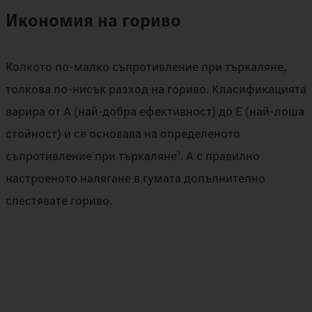
Икономия на гориво
Колкото по-малко съпротивление при търкаляне,
толкова по-нисък разход на гориво. Класификацията
варира от A (най-добра ефективност) до E (най-лоша
стойност) и се основава на определеното
съпротивление при търкаляне
. А с правилно
3
настроеното налягане в гумата допълнително
спестявате гориво.