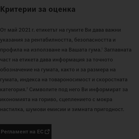
Критерии за оценка
От май 2021 г. етикетът на гумите Ви дава важни
указания за рентабилността, безопасността и
профила на използване на Вашата гума.
Заглавната
1
част на етикета дава информация за точното
обозначение на гумата, както и за размера на
гумата, индекса на товароносимост и скоростната
категория.
Символите под него Ви информират за
2
икономията на гориво, сцеплението с мокра
настилка, шумови емисии и зимната пригодност.
Регламент на ЕС