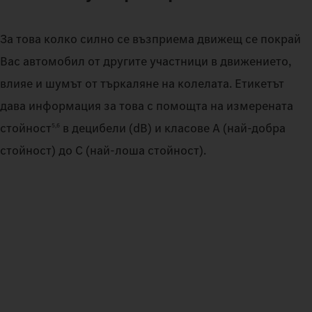
За това колко силно се възприема движещ се покрай
Вас автомобил от другите участници в движението,
влияе и шумът от търкаляне на колелата. Етикетът
дава информация за това с помощта на измерената
стойност
в децибели (dB) и класове A (най-добра
5,6
стойност) до C (най-лоша стойност).