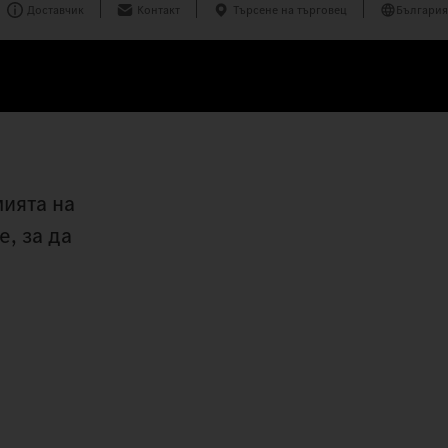
Доставчик
Контакт
Търсене на търговец
България
мията на
, за да