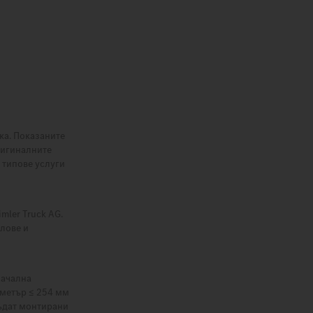
ка. Показаните
ригиналните
 типове услуги
ler Truck AG.
лове и
начална
иаметър ≤ 254 мм
бъдат монтирани