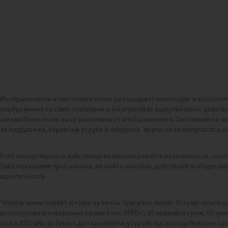
Изображенията и текстовете може да съдържат аксесоари и допълни
изображения са само примерни и не отразяват задължително действ
автомобили може да се различава от изображенията. Запазваме си п
за поддръжка, сервизни услуги и продукти, които не се предлагат в 
Като международно действаща компания равните възможности, многоо
Това показваме чрез начина, по който мислим, действаме и общуваме
идентичности.
1
Изключение правят а) гуми за тежък пресечен терен; б) гуми, които
регистрация е извършена преди 1 окт. 1990 г.; в) аварийни гуми; г) г
или ≥ 635 мм; ф) гуми с допълнителни устройства за подобряване на 