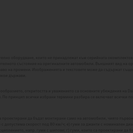
телно оборудване, които не принадлежат към серийната окомплектов
ителното състояние на оригиналните автомобили. Външният вид на о
раво на промени. Изображенията и текстовете може да съдържат също
някои държави.
бразието, откритостта и уважението са основните убеждения на Daim
. По принцип всички избрани термини разбира се включват всички по
 са проектирани да бъдат монтирани само на автомобили, чиято първо
уми с допустима скорост под 80 км/ч; е) гуми за джанти с номинален д
сцеплението, напр. гуми с шипове; г) гуми, които са проектирани да 