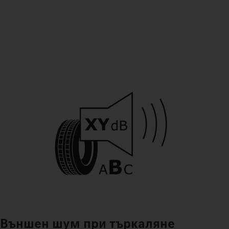
Външен шум при търкаляне