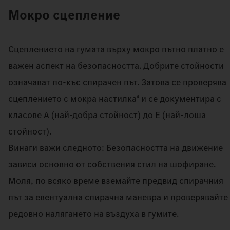
Мокро сцепление
Сцеплението на гумата върху мокро пътно платно е
важен аспект на безопасността. Добрите стойности
означават по-къс спирачен път. Затова се проверява
сцеплението с мокра настилка
и се документира с
4
класове A (най-добра стойност) до E (най-лоша
стойност).
Винаги важи следното: Безопасността на движение
зависи основно от собствения стил на шофиране.
Моля, по всяко време вземайте предвид спирачния
път за евентуална спирачна маневра и проверявайте
редовно налягането на въздуха в гумите.