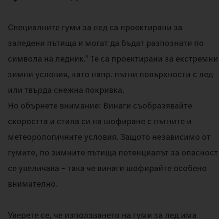
Специалните гуми за лед са проектирани за
заледени пътища и могат да бъдат разпознати по
символа на ледник.
Те са проектирани за екстремни
8
зимни условия, като напр. пътни повърхности с лед
или твърда снежна покривка.
Но обърнете внимание: Винаги съобразявайте
скоростта и стила си на шофиране с пътните и
метеорологичните условия. Защото независимо от
гумите, по зимните пътища потенциалът за опасност
се увеличава – така че винаги шофирайте особено
внимателно.
Уверете се, че използването на гуми за лед има