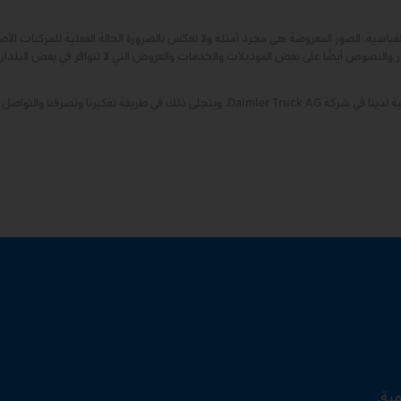
ية. الصور المعروضة هي مجرد أمثلة ولا تعكس بالضرورة الحالة الفعلية للمركبات الأص
 والنصوص أيضًا على بعض الموديلات والخدمات والعروض التي لا تتوافر في بعض البلدان
باعتبارنا شركة عالمية، فإن تكافؤ الفرص والتنوع والانفتاح والاحترام من المعتقدات الأساسية لدينا في شركة Daimler Truck AG. ويتجلى ذلك