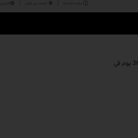
مقدم الخدمة
البحث عن وكيل
البحرين
نحن هنا من أجلك عندما تحتاج إلينا. خدمة Mercedes-Benz Trucks Service24h متاحة على مدار الساعة، 365 يوم في