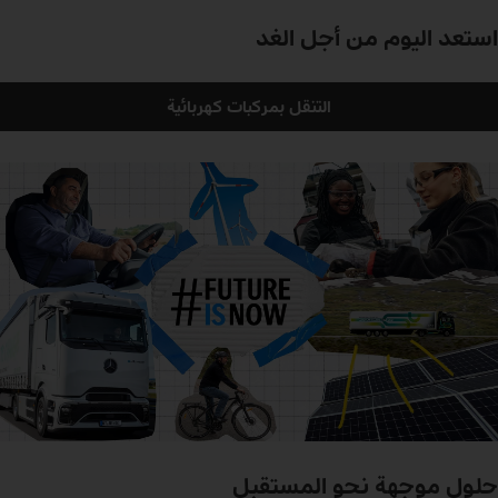
استعد
اليوم
من
أجل
الغد
التنقل بمركبات كهربائية
حلول موجهة نحو المستقبل