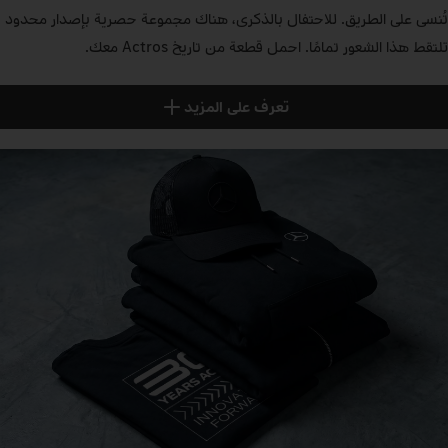
تُنسى على الطريق. للاحتفال بالذكرى، هناك مجموعة حصرية بإصدار محدود
تلتقط هذا الشعور تمامًا. احمل قطعة من تاريخ Actros معك.
تعرف على المزيد