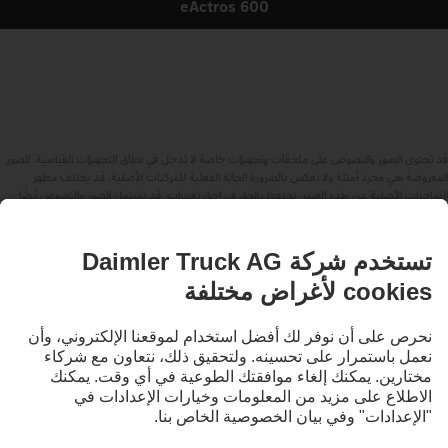
eActros 600
قد تحتوي الصور والنصوص على ملحقات وتجهيزات خاصة لا تدخل في نطاق التجهيزات القياسية. الصور
المعروضة هي مجرد أمثلة ولا تعكس بالضرورة الحالة الفعلية للمركبات الأصلية. قد يختلف مظهر
الشاحنات الأصلية عن هذه الصور. نحتفظ بالحق في إجراء تغييرات. قد تشتمل الصور والنصوص أيضًا
على بعض الموديلات والخدمات والعروض التي لا تتوافر في بعض البلدان.
باعتبارنا شركة عالمية، فإن تكافؤ الفرص والتنوع والانفتاح والاحترام من المعتقدات الأساسية لدينا في
شركة Daimler Truck AG. ويتجلى ذلك في طريقة تفكيرنا وتصرفنا والتواصل معنا. بشكل أساسي،
تشير جميع المصطلحات المختارة بطبيعة الحال إلى جميع الأجناس والهويات.
لنبقى على تواصل.