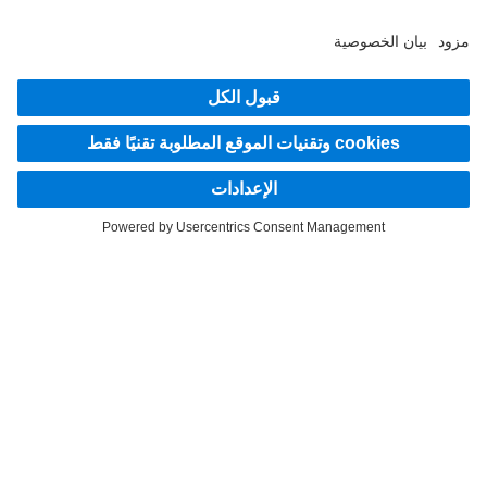
اكتشف Mercedes‑Benz Trucks على قنواتنا الرقمية.
LANGUAGE
EN
AR
مقدم الخدمة
بيان الخصوصية
إشعار قانوني
إرشادات حماية البيانات لخدمة Mercedes-Benz Trucks Service24h
إرشادات حماية البيانات للشاحنات التجريبية