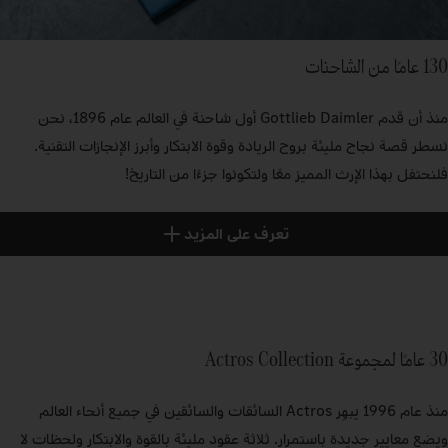
130 عامًا من الشاحنات
منذ أن قدم Gottlieb Daimler أول شاحنة في العالم عام 1896، نحن
نسطر قصة نجاح مليئة بروح الريادة وقوة الابتكار وأبرز الإنجازات التقنية.
فلنحتفل بهذا الإرث المميز معًا ولتكونوا جزءًا من التاريخ!
تعرف على المزيد
30 عامًا لمجموعة Actros Collection
منذ عام 1996 يبهِر Actros السائقات والسائقين في جميع أنحاء العالم
ويضع معايير جديدة باستمرار. ثلاثة عقود مليئة بالقوة والابتكار ولحظات لا