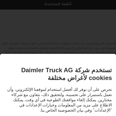
أنظمة المساعدة
قد تحتوي الصور والنصوص على ملحقات وتجهيزات خاصة لا تدخل في نطاق التجهيزات القياسية. الصور
المعروضة هي مجرد أمثلة ولا تعكس بالضرورة الحالة الفعلية للمركبات الأصلية. قد يختلف مظهر
الشاحنات الأصلية عن هذه الصور. نحتفظ بالحق في إجراء تغييرات. قد تشتمل الصور والنصوص أيضًا
على بعض الموديلات والخدمات والعروض التي لا تتوافر في بعض البلدان.
باعتبارنا شركة عالمية، فإن تكافؤ الفرص والتنوع والانفتاح والاحترام من المعتقدات الأساسية لدينا في
شركة Daimler Truck AG. ويتجلى ذلك في طريقة تفكيرنا وتصرفنا والتواصل معنا. بشكل أساسي،
تشير جميع المصطلحات المختارة بطبيعة الحال إلى جميع الأجناس والهويات.
لنبقى على تواصل.