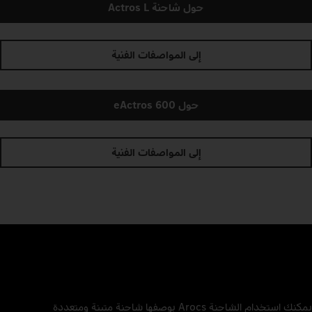
حول شاحنة Actros L
إلى المواصفات الفنية
حول eActros 600
إلى المواصفات الفنية
يمكنك استخدام الشاحنة Arocs بوصفها شاحنة متينة ومتعددة