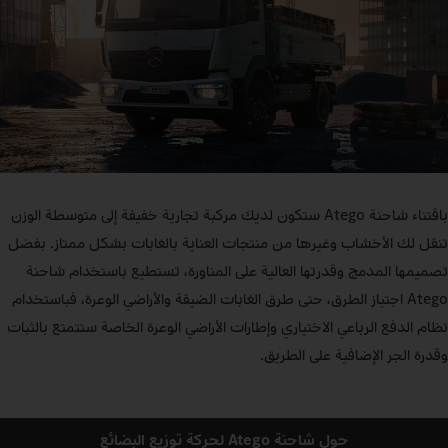
باقتناء شاحنة Atego ستكون لديك مركبة تجارية خفيفة إلى متوسطة الوزن
تنقل لك الأخشاب وغيرها من منتجات العناية بالغابات بشكل ممتاز. بفضل
تصميمها المدمج وقدرتها العالية على المناورة، تستطيع باستخدام شاحنة
Atego اجتياز الطرق، حتى طرق الغابات الضيقة والأراضي الوعرة، فباستخدام
نظام الدفع الرباعي الاختياري وإطارات الأراضي الوعرة الخاصة ستتمتع بالثبات
وقدرة الجر الإضافية على الطريق.
حول شاحنة Atego لحركة توزيع البضائع