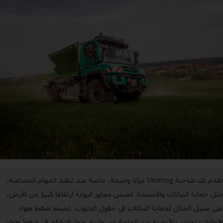
تقدم لك شاحنة Unimog مزايا واضحة، خاصة عند تنفيذ المهام الحساسة،
مثل حماية النباتات والأسمدة: تضمن محاور البوابة ارتفاعًا كبيرًا عن الأرض،
على سبيل المثال لحماية النباتات في حقول الحبوب. يُضبط ضغط هواء
الإطارات بحسب الأرضية عند الحاجة عن طريق جهاز التحكم في ضغط هواء