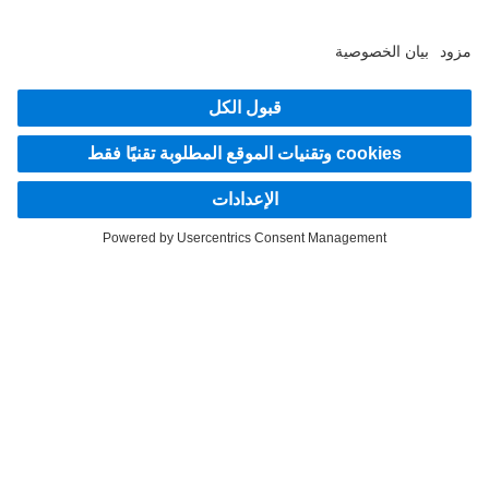
اكتشف Mercedes‑Benz Trucks على قنواتنا الرقمية.
LANGUAGE
EN
AR
مقدم الخدمة
بيان الخصوصية
إشعار قانوني
إرشادات حماية البيانات لخدمة Mercedes-Benz Trucks Service24h
إرشادات حماية البيانات للشاحنات التجريبية