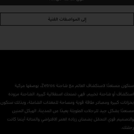
إلى المواصفات الفنية
ستكون مستعدًا لاستكشاف العالم مع شاحنة Zetros، بوصفها مركبة
استكشاف أو شاحنة تخييم. فهي تمنحك استقلالية كبيرة. الشاحنة مزودة
بخزانات كبيرة ومصادر طاقة قوية ومساحة للمعدات الشاملة، وبذلك ستكون
مستعدًا بشكل جيد للرحلات الطويلة بعيدًا عن المدينة. الهيكل المتين
والتصميم قوي التحمّل يضمنان زيادة العمر الافتراضي والمتانة أينما كانت
رحلتك.