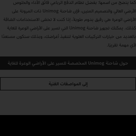
كما يتضح من اسمها: بفضل نظام الدفع الرباعي فائق الأداء والخلوص
الأرضي العالي والتصميم المتين، فإن شاحنة Unimog ذات المرونة على
الأراضي الوعرة هي رفيق يدوم طويلاً، إذا كنت لا تخشى الاستخدامات الشاقة
كذلك. يمكنك تجهيز شاحنة Unimog التي تسير على الأراضي الوعرة للغاية
بالعديد من خيارات التركيبات العلوية لتنفيذ أغراضك، وبذلك ستكون مستعدًا
لأي مهمة تقريبًا.
حول شاحنة Unimog المخصصة للسير على الأراضي الوعرة للغاية
إلى المواصفات الفنية