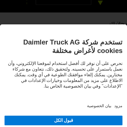
بجانبك
أنظمة المساعدة
قد تحتوي الصور والنصوص على ملحقات وتجهيزات خاصة لا تدخل في نطاق التجهيزات القياسية. الصور
المعروضة هي مجرد أمثلة ولا تعكس بالضرورة الحالة الفعلية للمركبات الأصلية. قد يختلف مظهر
الشاحنات الأصلية عن هذه الصور. نحتفظ بالحق في إجراء تغييرات. قد تشتمل الصور والنصوص أيضًا
على بعض الموديلات والخدمات والعروض التي لا تتوافر في بعض البلدان.
باعتبارنا شركة عالمية، فإن تكافؤ الفرص والتنوع والانفتاح والاحترام من المعتقدات الأساسية لدينا في
شركة Daimler Truck AG. ويتجلى ذلك في طريقة تفكيرنا وتصرفنا والتواصل معنا. بشكل أساسي،
تشير جميع المصطلحات المختارة بطبيعة الحال إلى جميع الأجناس والهويات.