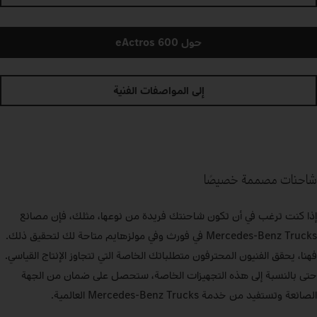
حول eActros 600
إلى المواصفات الفنية
شاحنات مصممة خصيصًا
إذا كنت ترغب في أن تكون شاحنتك فريدة من نوعها، مثلك، فإن مصانع
Mercedes‑Benz Trucks في فورث وفي مولزهايم متاحة لك لتحقيق ذلك.
فهنا، يحقق الفنيون المحترفون متطلباتك الخاصة التي تتجاوز الإنتاج القياسي.
حتى بالنسبة إلى هذه التجهيزات الخاصة، ستحصل على ضمان من الجهة
الصانعة وتستفيد من خدمة Mercedes‑Benz Trucks العالمية.