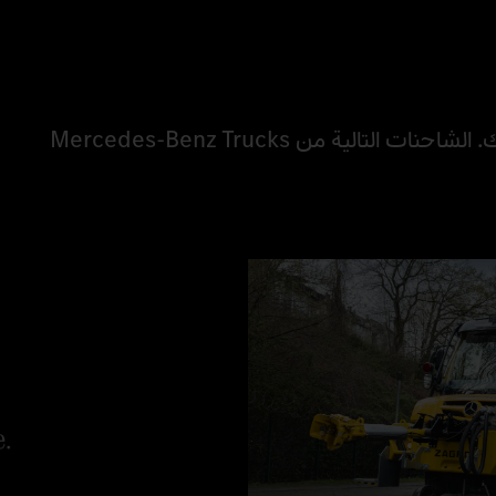
مع خيارات التجهيز المختلفة، ستكون مستعدًا لأداء لمهامك. الشاحنات التالية من Mercedes-Benz Trucks