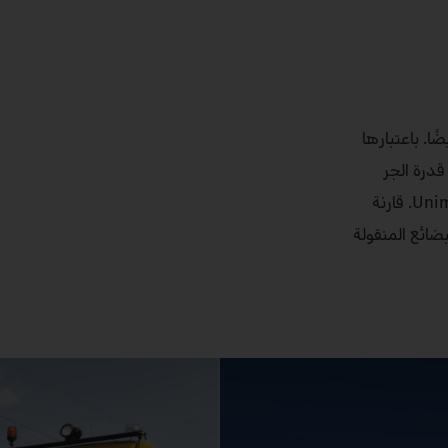
يضًا. باعتبارها
ضل قدرة الجر
العالية لإطاراتها المطاطية على القضبان الفولاذية، يمكنك نقل أحمال جر تصل إلى 1000 طن أو حوالي 52 محاور عربة باستخدام شاحنة Unimog. قارنة
ضائع المنقولة