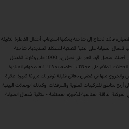
قضبان، فإنك تحتاج إلى شاحنة يمكنها استيعاب أحمال القاطرة الثقيلة
أعمال الصيانة على البنية التحتية للسكك الحديدية. شاحنة
Unimog تقوم بكلتا المهمتين من أجلك. بفضل قوة الجر التي تصل إلى 1000 طن وقارنة المُبدل
العجلات الدائم على عجلاتك الخاصة، يمكنك تنفيذ مهام المناورة
ان والخروج منها في غضون دقائق قليلة توفر لك مرونة كبيرة. علاوة
 أربع مناطق للتركيبات العلوية والمرفقات، وكذلك الوصلات البينية
ة تجعل شاحنة Unimog هي المركبة الناقلة المناسبة للأجهزة المختلفة - مثالية لأعمال الصيانة