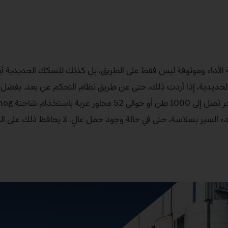
حصل على شاحنات فائقة الأداء وموثوقة ليس فقط على الطريق، بل كذلك للسكك الحديدية أ
ة Unimog بقوة كبيرة على السكك الحديدية، إذا أردت ذلك، حتى عن طريق نظام التحكم عن بعد. بف
ء السير بسلاسة، حتى في حالة وجود حمل عالٍ. لا يحافظ ذلك على الب