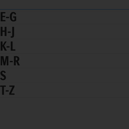
E-G
H-J
K-L
M-R
S
T-Z