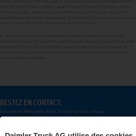
ne sont fournies qu'à titre d'exemple et ne sauraient correspondre obligatoirement à
l'état réel des véhicules d'origine. L'apparence des véhicules d'origine peut différer
de ces illustrations. Sous réserve de modifications. Les illustrations et les textes
peuvent également contenir des modèles, des prestations d'assistance, des services
et des produits qui ne sont pas proposés dans certains pays.
En tant qu'entreprise active à l'échelle internationale, l'égalité des chances, la
diversité, l'ouverture d'esprit et le respect font partie des convictions fondamentales
de Daimler Truck AG. Nous le montrons dans notre façon de penser, d'agir et de
communiquer. En principe, tous les termes choisis incluent évidemment tous les
sexes et toutes les identités.
RESTEZ EN CONTACT.
Découvrez Mercedes‑Benz Trucks sur nos canaux
numériques.