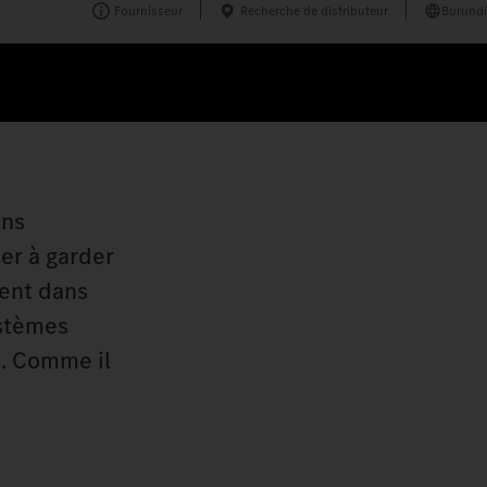
Fournisseur
Recherche de distributeur
Burundi
ans
er à garder
ment dans
ystèmes
s. Comme il