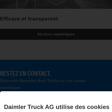
Efficace et transparent
Services numériques
RESTEZ EN CONTACT.
Découvrez Mercedes‑Benz Trucks sur nos canaux
numériques.