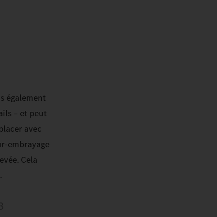
is également
ils – et peut
placer avec
eur-embrayage
evée. Cela
.
3