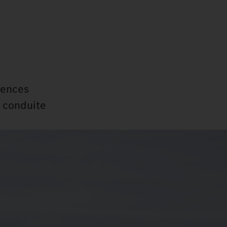
igences
a conduite