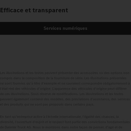
Efficace et transparent
Services numériques
Les illustrations et les textes peuvent présenter des accessoires ou des options non
compris dans la composition de la fourniture de série. Les illustrations présentées
ne sont fournies qu'à titre d'exemple et ne sauraient correspondre obligatoirement à
l'état réel des véhicules d'origine. L'apparence des véhicules d'origine peut différer
de ces illustrations. Sous réserve de modifications. Les illustrations et les textes
peuvent également contenir des modèles, des prestations d'assistance, des services
et des produits qui ne sont pas proposés dans certains pays.
En tant qu'entreprise active à l'échelle internationale, l'égalité des chances, la
diversité, l'ouverture d'esprit et le respect font partie des convictions fondamentales
de Daimler Truck AG. Nous le montrons dans notre façon de penser, d'agir et de