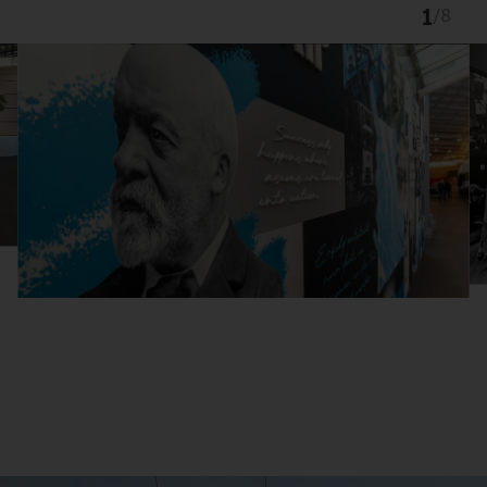
1
/
8