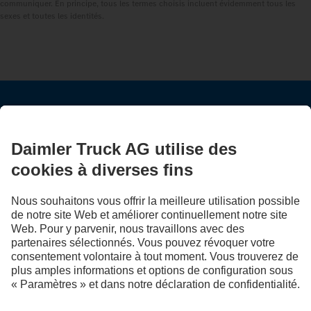
communiquer. En principe, tous les termes choisis incluent évidemment tous les
sexes et toutes les identités.
RESTEZ EN CONTACT.
Découvrez Mercedes‑Benz Trucks sur nos canaux
numériques.
LANGUAGE
EN
FR