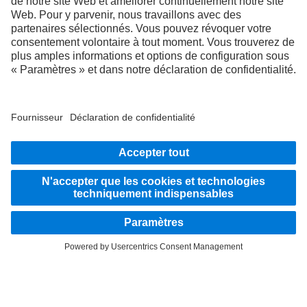
RESTEZ EN CONTACT.
Découvrez Mercedes‑Benz Trucks sur nos canaux
numériques.
LANGUAGE
EN
FR
Fournisseur