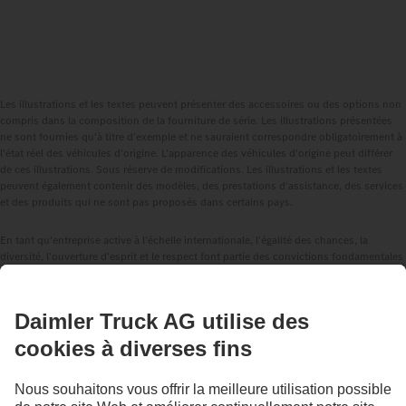
Les illustrations et les textes peuvent présenter des accessoires ou des options non
compris dans la composition de la fourniture de série. Les illustrations présentées
ne sont fournies qu'à titre d'exemple et ne sauraient correspondre obligatoirement à
l'état réel des véhicules d'origine. L'apparence des véhicules d'origine peut différer
de ces illustrations. Sous réserve de modifications. Les illustrations et les textes
peuvent également contenir des modèles, des prestations d'assistance, des services
et des produits qui ne sont pas proposés dans certains pays.
En tant qu'entreprise active à l'échelle internationale, l'égalité des chances, la
diversité, l'ouverture d'esprit et le respect font partie des convictions fondamentales
de Daimler Truck AG. Nous le montrons dans notre façon de penser, d'agir et de
communiquer. En principe, tous les termes choisis incluent évidemment tous les
sexes et toutes les identités.
1
Les systèmes d'assistance à la conduite ne peuvent que soutenir les conductrices
et conducteurs. La responsabilité de la conduite sûre du véhicule incombe toujours
entièrement à la conductrice ou au conducteur.