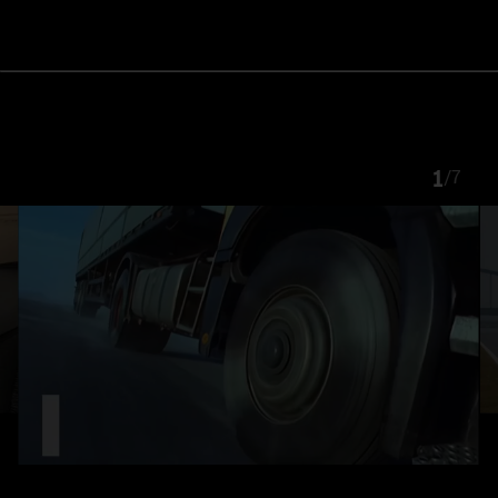
1
/
7