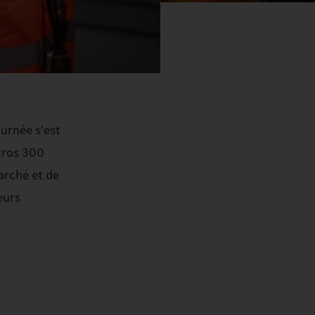
ournée s'est
ctros 300
arché et de
eurs