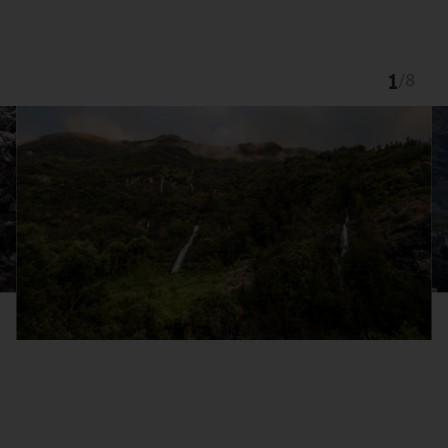
1
/
8