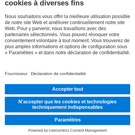
FOLLOW THE ROADSTARS.
Échangez maintenant vos expériences avec d’autres routiers
et routières.
Montez à bord
LANGUAGE
DE
FR
IT
Fournisseur
Déclaration de confidentialité suisse