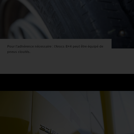
Pour l’adhérence nécessaire : l’Arocs 8×4 peut être équipé de
pneus cloutés.