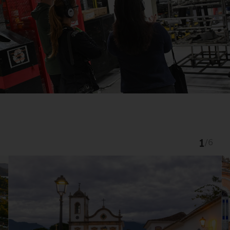
1
/
6