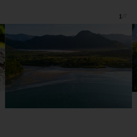
1
/
7