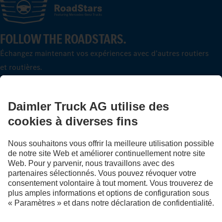
FOLLOW THE ROADSTARS.
Échangez maintenant vos expériences avec d’autres routiers
et routières.
Montez à bord
LANGUAGE
DE
FR
IT
Fournisseur
Déclaration de confidentialité suisse