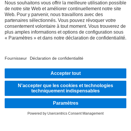
FOLLOW THE ROADSTARS.
Échangez maintenant vos expériences avec d’autres routiers
et routières.
Montez à bord
LANGUAGE
DE
FR
IT
Fournisseur