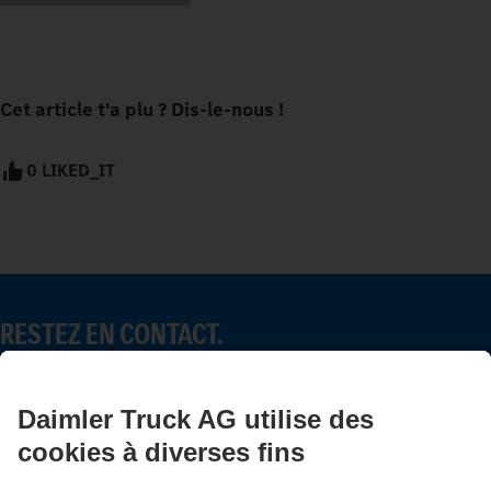
Cet article t'a plu ? Dis-le-nous !
0 LIKED_IT
RESTEZ EN CONTACT.
Découvrez Mercedes-Benz Trucks sur nos canaux
numériques.