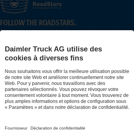
FOLLOW THE ROADSTARS.
Échangez maintenant vos expériences avec d’autres routiers
et routières.
Montez à bord
LANGUAGE
DE
FR
IT
Fournisseur
Déclaration de confidentialité suisse