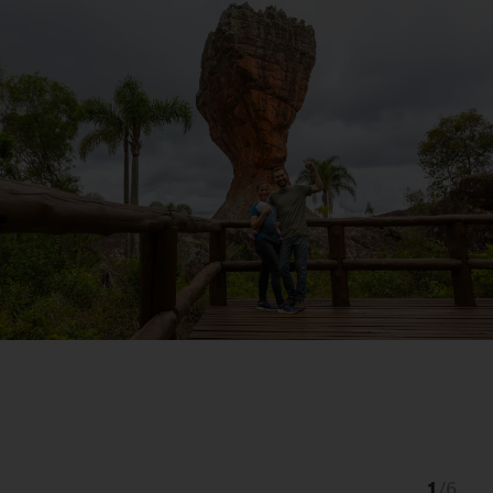
1
/
6