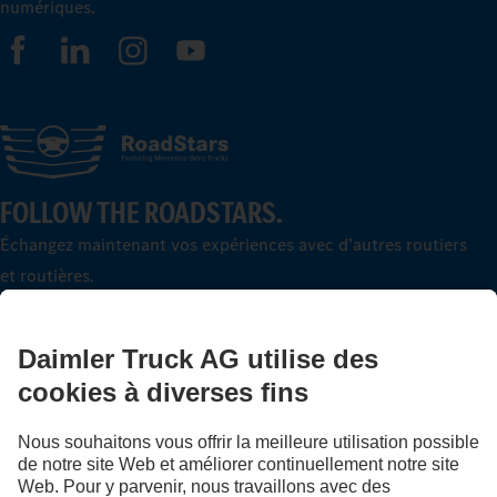
numériques.
FOLLOW THE ROADSTARS.
Échangez maintenant vos expériences avec d’autres routiers
et routières.
Montez à bord
LANGUAGE
DE
FR
IT