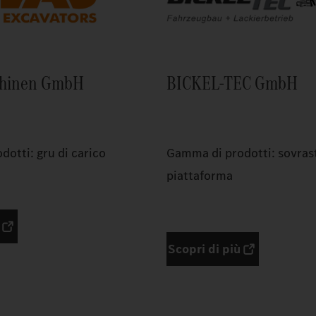
chinen GmbH
BICKEL-TEC GmbH
otti: gru di carico
Gamma di prodotti: sovras
piattaforma
Scopri di più