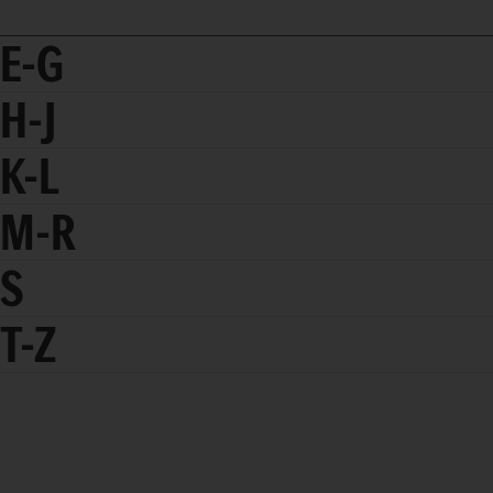
E-G
H-J
K-L
M-R
S
T-Z