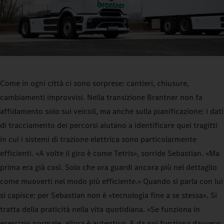
Come in ogni città ci sono sorprese: cantieri, chiusure,
cambiamenti improvvisi. Nella transizione Brantner non fa
affidamento solo sui veicoli, ma anche sulla pianificazione: i dati
di tracciamento dei percorsi aiutano a identificare quei tragitti
in cui i sistemi di trazione elettrica sono particolarmente
efficienti. «A volte il giro è come Tetris», sorride Sebastian. «Ma
prima era già così. Solo che ora guardi ancora più nel dettaglio
come muoverti nel modo più efficiente.» Quando si parla con lui
si capisce: per Sebastian non è «tecnologia fine a se stessa». Si
tratta della praticità nella vita quotidiana. «Se funziona in
esercizio normale, allora è autentico. E da noi funziona davvero