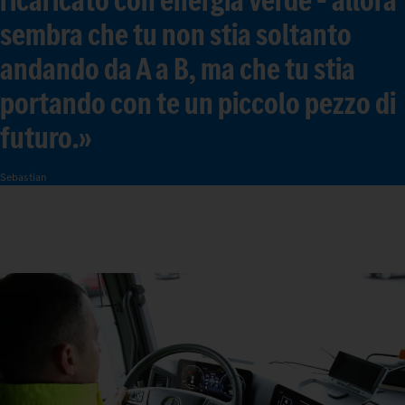
sembra che tu non stia soltanto
andando da A a B, ma che tu stia
portando con te un piccolo pezzo di
futuro.»
Sebastian