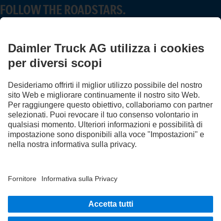
FOLLOW THE ROADSTARS.
Scambia esperienze con altri camionisti.
Sali a bordo
LANGUAGE
DE
FR
IT
Provider
Protezione dei dati in Svizzera
Tutela dei dati
Informazioni a carattere legale