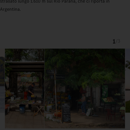
strallato lungo 1.610 m sul Río Paraná, che ci riporta in
Argentina.
1
/
3