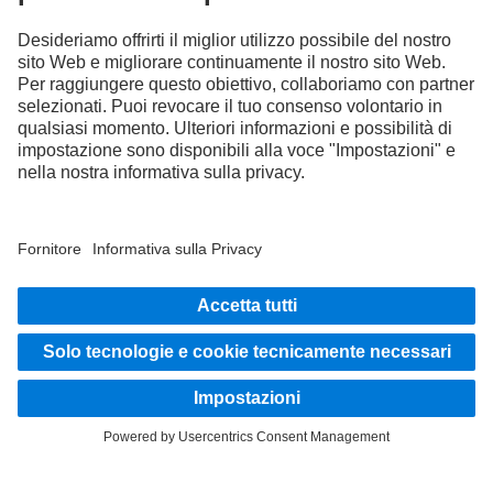
FOLLOW THE ROADSTARS.
Scambia esperienze con altri camionisti.
Sali a bordo
LANGUAGE
DE
FR
IT
Provider