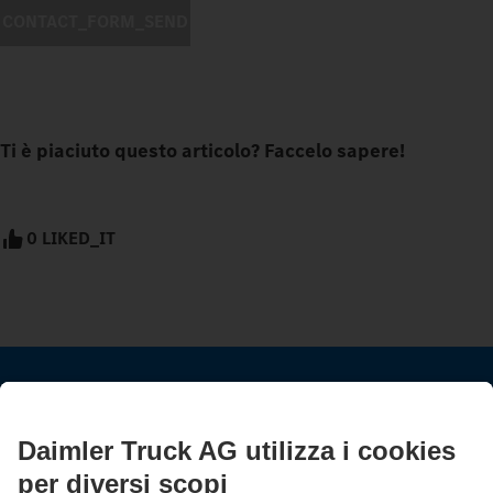
CONTACT_FORM_SEND
Ti è piaciuto questo articolo? Faccelo sapere!
0 LIKED_IT
RESTA IN CONTATTO.
Scopri Mercedes-Benz Trucks sui nostri canali digitali.