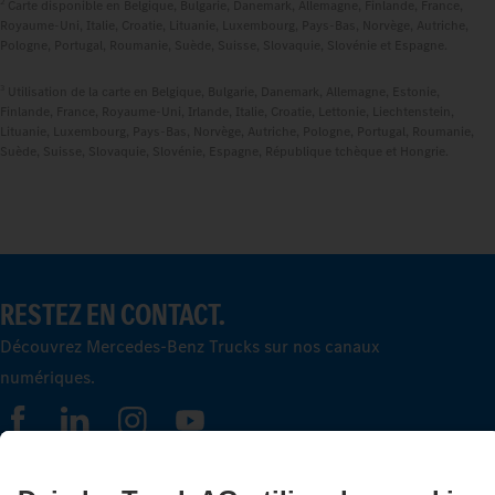
2
Carte disponible en Belgique, Bulgarie, Danemark, Allemagne, Finlande, France,
Royaume‑Uni, Italie, Croatie, Lituanie, Luxembourg, Pays‑Bas, Norvège, Autriche,
Pologne, Portugal, Roumanie, Suède, Suisse, Slovaquie, Slovénie et Espagne.
3
Utilisation de la carte en Belgique, Bulgarie, Danemark, Allemagne, Estonie,
Finlande, France, Royaume‑Uni, Irlande, Italie, Croatie, Lettonie, Liechtenstein,
Lituanie, Luxembourg, Pays‑Bas, Norvège, Autriche, Pologne, Portugal, Roumanie,
Suède, Suisse, Slovaquie, Slovénie, Espagne, République tchèque et Hongrie.
RESTEZ EN CONTACT.
Découvrez Mercedes‑Benz Trucks sur nos canaux
numériques.