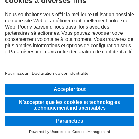
À vos côtés
Systèmes d'aide à la conduite
Les illustrations et les textes peuvent présenter des accessoires ou des options non
compris dans la composition de la fourniture de série. Les illustrations présentées
ne sont fournies qu'à titre d'exemple et ne sauraient correspondre obligatoirement à
l'état réel des véhicules d'origine. L'apparence des véhicules d'origine peut différer
de ces illustrations. Sous réserve de modifications. Les illustrations et les textes
peuvent également contenir des modèles, des prestations d'assistance, des services
et des produits qui ne sont pas proposés dans certains pays.
En tant qu'entreprise active à l'échelle internationale, l'égalité des chances, la
diversité, l'ouverture d'esprit et le respect font partie des convictions fondamentales
de Daimler Truck AG. Nous le montrons dans notre façon de penser, d'agir et de