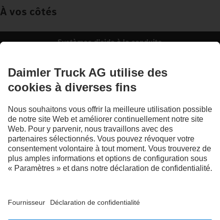
À vos côtés
Systèmes d'aide à la conduite
Les illustrations et les textes peuvent présenter des accessoires ou des options non
compris dans la composition de la fourniture de série. Les illustrations présentées
ne sont fournies qu'à titre d'exemple et ne sauraient correspondre obligatoirement à
l'état réel des véhicules d'origine. L'apparence des véhicules d'origine peut différer
de ces illustrations. Sous réserve de modifications. Les illustrations et les textes
peuvent également contenir des modèles, des prestations d'assistance, des services
et des produits qui ne sont pas proposés dans certains pays.
En tant qu'entreprise active à l'échelle internationale, l'égalité des chances, la
diversité, l'ouverture d'esprit et le respect font partie des convictions fondamentales
de Daimler Truck AG. Nous le montrons dans notre façon de penser, d'agir et de
communiquer. En principe, tous les termes choisis incluent évidemment tous les