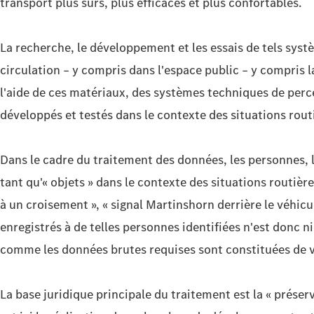
transport plus sûrs, plus efficaces et plus confortables.
La recherche, le développement et les essais de tels syst
circulation – y compris dans l'espace public – y compris l
l'aide de ces matériaux, des systèmes techniques de percep
développés et testés dans le contexte des situations rou
Dans le cadre du traitement des données, les personnes, l
tant qu'« objets » dans le contexte des situations routièr
à un croisement », « signal Martinshorn derrière le véhic
enregistrés à de telles personnes identifiées n'est donc n
comme les données brutes requises sont constituées de vid
La base juridique principale du traitement est la « préserv