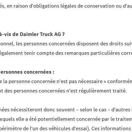
 en raison d'obligations légales de conservation ou d'au
à-vis de Daimler Truck AG ?
nnel, les personnes concernées disposent des droits suiva
ez également tenir compte des remarques particulières corr
 personnes concernées
:
on de la personne concernée n'est pas nécessaire » conformé
nt des personnes concernées n'est régulièrement traité.
nées nécessiteront donc souvent – selon le cas – d'autres
xquels elle a été potentiellement concernée par le traite
périmètre de l'un des véhicules d'essai). Ces information