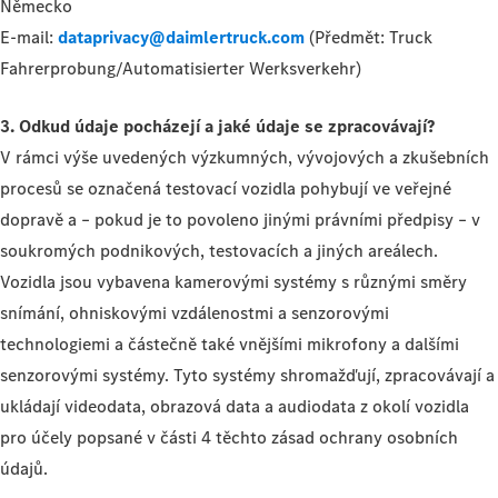
Německo
E-mail:
dataprivacy@daimlertruck.com
(Předmět: Truck
Fahrerprobung/Automatisierter Werksverkehr)
3. Odkud údaje pocházejí a jaké údaje se zpracovávají?
V rámci výše uvedených výzkumných, vývojových a zkušebních
procesů se označená testovací vozidla pohybují ve veřejné
dopravě a – pokud je to povoleno jinými právními předpisy – v
soukromých podnikových, testovacích a jiných areálech.
Vozidla jsou vybavena kamerovými systémy s různými směry
snímání, ohniskovými vzdálenostmi a senzorovými
technologiemi a částečně také vnějšími mikrofony a dalšími
senzorovými systémy. Tyto systémy shromažďují, zpracovávají a
ukládají videodata, obrazová data a audiodata z okolí vozidla
pro účely popsané v části 4 těchto zásad ochrany osobních
údajů.