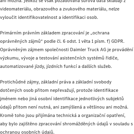
ani možná. Jelikož se však požadovaná surová data skládají z
videomateriálu, obrazového a zvukového materiálu, nelze
vyloučit identifikovatelnost a identifikaci osob.
Primárním právním základem zpracování je „ochrana
oprávněných zájmů“ podle čl. 6 odst. 1 věta 1 písm. f) GDPR.
Oprávněným zájmem společnosti Daimler Truck AG je provádění
výzkumu, vývoje a testování asistenčních systémů řidiče,
automatizované jízdy, jízdních funkcí a dalších služeb.
Protichůdné zájmy, základní práva a základní svobody
dotčených osob přitom nepřevažují, protože identifikace
jménem nebo jiná osobní identifikace jednotlivých subjektů
údajů přitom není nutná, ani zamýšlená a většinou ani možná.
Kromě toho jsou přijímána technická a organizační opatření,
aby bylo zajištěno zpracování shromážděných údajů v souladu s
ochranou osobních údajů.