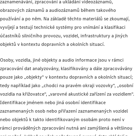
zaznamenávání, zpracování a ukládání videozáznamů,
obrazových záznamů a audiozáznamů během takového
používání a po něm. Na základě těchto materiálů se zkoumají,
vyvíjejí a testují technické systémy pro vnímání a klasifikaci
účastníků silničního provozu, vozidel, infrastruktury a jiných
objektů v kontextu dopravních a okolních situací.
Osoby, vozidla, jiné objekty a audio informace jsou v rámci
zpracování dat analyzovány, klasifikovány a dále zpracovávány
pouze jako „objekty“ v kontextu dopravních a okolních situací;
tedy například jako „chodci na pravém okraji vozovky“, „osobní
vozidla na křižovatce“, „varovné akustické zařízení za vozidlem“.
Identifikace jménem nebo jiná osobní identifikace
zaznamenaných osob nebo přiřazení zaznamenaných vozidel
nebo objektů k takto identifikovaným osobám proto není v
rámci prováděných zpracování nutná ani zamýšlená a většinou