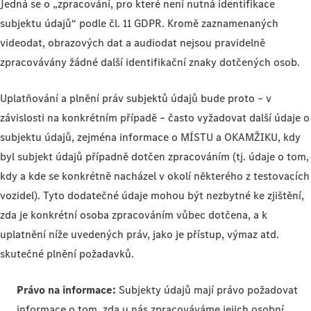
Jedná se o „zpracování, pro které není nutná identifikace
subjektu údajů“ podle čl. 11 GDPR. Kromě zaznamenaných
videodat, obrazových dat a audiodat nejsou pravidelně
zpracovávány žádné další identifikační znaky dotčených osob.
Uplatňování a plnění práv subjektů údajů bude proto – v
závislosti na konkrétním případě – často vyžadovat další údaje o
subjektu údajů, zejména informace o MÍSTU a OKAMŽIKU, kdy
byl subjekt údajů případně dotčen zpracováním (tj. údaje o tom,
kdy a kde se konkrétně nacházel v okolí některého z testovacích
vozidel). Tyto dodatečné údaje mohou být nezbytné ke zjištění,
zda je konkrétní osoba zpracováním vůbec dotčena, a k
uplatnění níže uvedených práv, jako je přístup, výmaz atd.
skutečné plnění požadavků.
Právo na informace:
Subjekty údajů mají právo požadovat
informace o tom, zda u nás zpracováváme jejich osobní