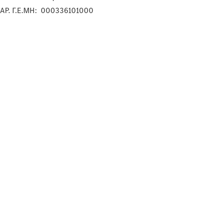
ΑΡ. Γ.Ε.ΜΗ: 000336101000