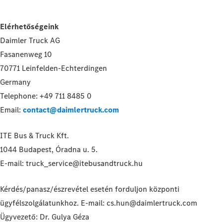
Elérhetőségeink
Daimler Truck AG
Fasanenweg 10
70771 Leinfelden-Echterdingen
Germany
Telephone: +49 711 8485 0
Email:
contact@daimlertruck.com
ITE Bus & Truck Kft.
1044 Budapest, Óradna u. 5.
E-mail: truck_service@itebusandtruck.hu
Kérdés/panasz/észrevétel esetén forduljon központi
ügyfélszolgálatunkhoz. E-mail: cs.hun@daimlertruck.com
Ügyvezető: Dr. Gulya Géza