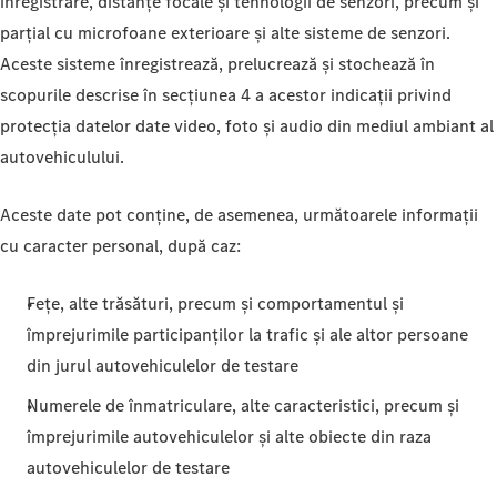
înregistrare, distanțe focale și tehnologii de senzori, precum și
parțial cu microfoane exterioare și alte sisteme de senzori.
Aceste sisteme înregistrează, prelucrează și stochează în
scopurile descrise în secțiunea 4 a acestor indicații privind
protecția datelor date video, foto și audio din mediul ambiant al
autovehiculului.
Aceste date pot conține, de asemenea, următoarele informații
cu caracter personal, după caz:
Fețe, alte trăsături, precum și comportamentul și
împrejurimile participanților la trafic și ale altor persoane
din jurul autovehiculelor de testare
Numerele de înmatriculare, alte caracteristici, precum și
împrejurimile autovehiculelor și alte obiecte din raza
autovehiculelor de testare