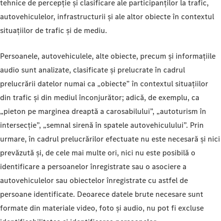
tehnice de percepție și clasificare ale participanților la trafic,
autovehiculelor, infrastructurii și ale altor obiecte în contextul
situațiilor de trafic și de mediu.
Persoanele, autovehiculele, alte obiecte, precum și informațiile
audio sunt analizate, clasificate și prelucrate în cadrul
prelucrării datelor numai ca „obiecte” în contextul situațiilor
din trafic și din mediul înconjurător; adică, de exemplu, ca
„pieton pe marginea dreaptă a carosabilului”, „autoturism în
intersecție”, „semnal sirenă în spatele autovehiculului”. Prin
urmare, în cadrul prelucrărilor efectuate nu este necesară și nici
prevăzută și, de cele mai multe ori, nici nu este posibilă o
identificare a persoanelor înregistrate sau o asociere a
autovehiculelor sau obiectelor înregistrate cu astfel de
persoane identificate. Deoarece datele brute necesare sunt
formate din materiale video, foto și audio, nu pot fi excluse