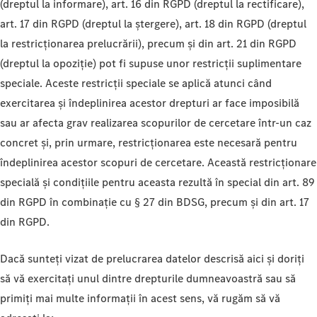
(dreptul la informare), art. 16 din RGPD (dreptul la rectificare),
art. 17 din RGPD (dreptul la ștergere), art. 18 din RGPD (dreptul
la restricționarea prelucrării), precum și din art. 21 din RGPD
(dreptul la opoziție) pot fi supuse unor restricții suplimentare
speciale. Aceste restricții speciale se aplică atunci când
exercitarea și îndeplinirea acestor drepturi ar face imposibilă
sau ar afecta grav realizarea scopurilor de cercetare într-un caz
concret și, prin urmare, restricționarea este necesară pentru
îndeplinirea acestor scopuri de cercetare. Această restricționare
specială și condițiile pentru aceasta rezultă în special din art. 89
din RGPD în combinație cu § 27 din BDSG, precum și din art. 17
din RGPD.
Dacă sunteți vizat de prelucrarea datelor descrisă aici și doriți
să vă exercitați unul dintre drepturile dumneavoastră sau să
primiți mai multe informații în acest sens, vă rugăm să vă