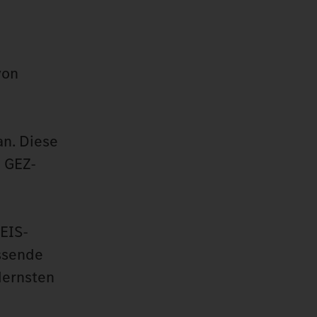
von
an. Diese
, GEZ-
GEIS-
ssende
dernsten