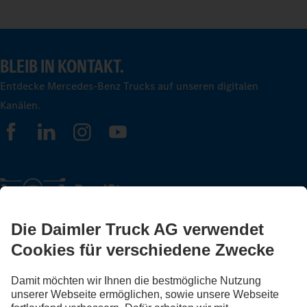
BLEIB IN KONTAKT.
Entdecke Mercedes-Benz Trucks auf unseren digitalen
Kanälen.
FOLLOW THE ROADSTARS.
Tausche jetzt Erfahrungen mit anderen Truckerinnen und
Truckern aus.